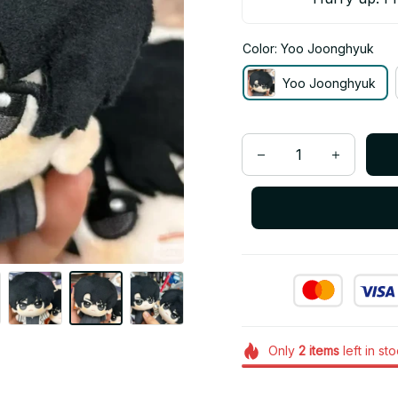
Color: Yoo Joonghyuk
Yoo Joonghyuk
Only
2
items
left in st