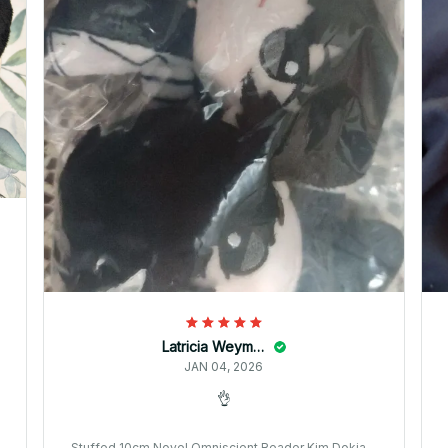
Latricia Weyman
JAN 04, 2026
👌
й
Stuffed 10cm Novel Omniscient Reader Kim Dokja Y