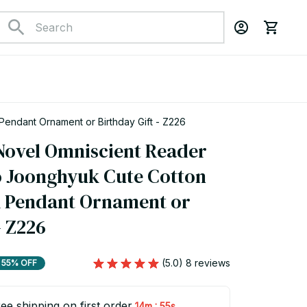
endant Ornament or Birthday Gift - Z226
Novel Omniscient Reader 
 Joonghyuk Cute Cotton 
 Pendant Ornament or 
- Z226
(5.0) 8 reviews
55% OFF
ee shipping on first order
:
14m
54s