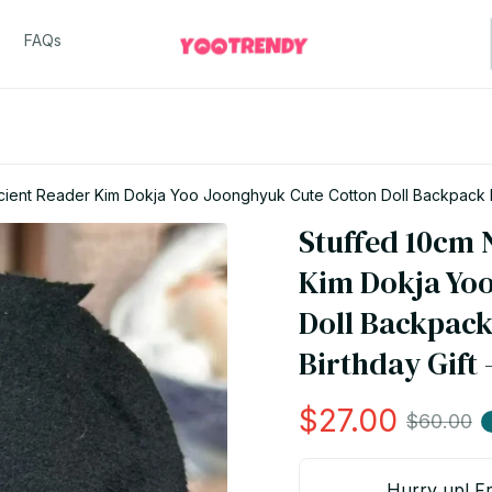
FAQs
cient Reader Kim Dokja Yoo Joonghyuk Cute Cotton Doll Backpack P
Stuffed 10cm 
Kim Dokja Yoo
Doll Backpack
Birthday Gift 
$27.00
$60.00
Hurry up! Fr