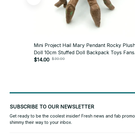
Mini Project Hail Mary Pendant Rocky Plus
Doll 10cm Stuffed Doll Backpack Toys Fans
$30.00
Birthday Gift Collect - C19
$14.00
SUBSCRIBE TO OUR NEWSLETTER
Get ready to be the coolest insider! Fresh news and fab promos 
shimmy their way to your inbox.