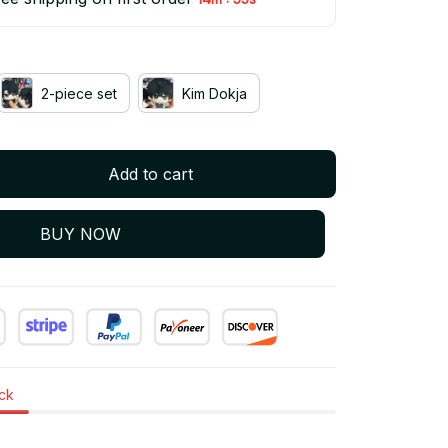
2-piece set
Kim Dokja
Add to cart
BUY NOW
ock