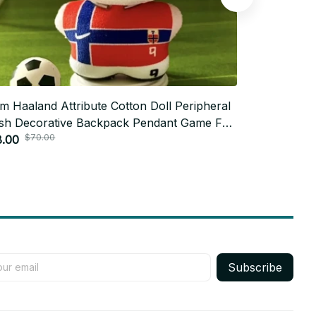
m Haaland Attribute Cotton Doll Peripheral
10cm Supern
sh Decorative Backpack Pendant Game Fan
Doll Pendan
$70.00
$60.
thday Gift - F117
8.00
Backpack Dol
$28.00
Subscribe