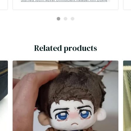
O
oo Joonghyuk Cute Cotton Doll Backpack Pendant O
rnament or Birthday Gift - Z226
Related products