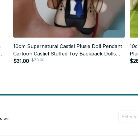
h
10cm Supernatural Castiel Plusie Doll Pendant
10c
Cartoon Castiel Stuffed Toy Backpack Dolls
Plu
$70.00
Fans Collect Birthday Gift
$31.00
Bir
$2
will 