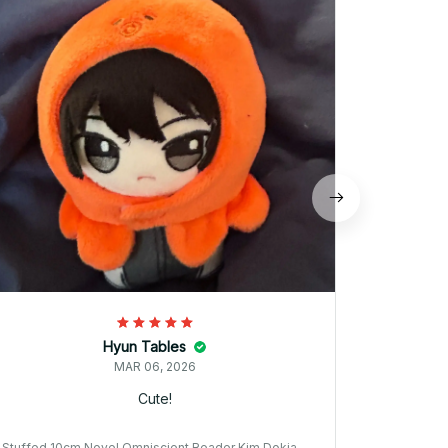
Hyun Tables
MAR 06, 2026
Cute!
Stuffed 10cm Novel Omniscient Reader Kim Dokja Y
Stuffed 10