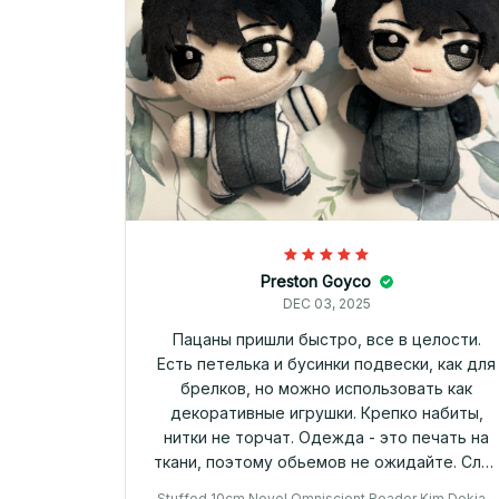
Preston Goyco
DEC 03, 2025
Пацаны пришли быстро, все в целости.
Есть петелька и бусинки подвески, как для
брелков, но можно использовать как
декоративные игрушки. Крепко набиты,
нитки не торчат. Одежда - это печать на
ткани, поэтому обьемов не ожидайте. Сло
есть на челке, но выгнуть их далеко
Stuffed 10cm Novel Omniscient Reader Kim Dokja Y